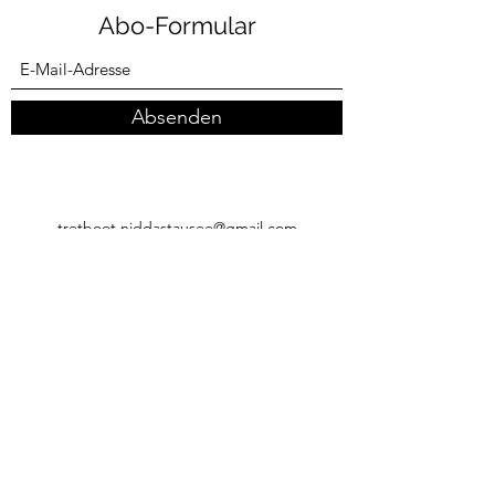
Abo-Formular
Absenden
tretboot.niddastausee@gmail.com
+4915567173158
Niddastausee, 63679 Schotten
©2021 Sämtliche auf den Seiten von tretboot-
niddastausee.de veröffentlichte Inhalte, Informationen,
Bilder, Videos und Datenbanken und
Computerprogramme (z.B. Widgets) sind